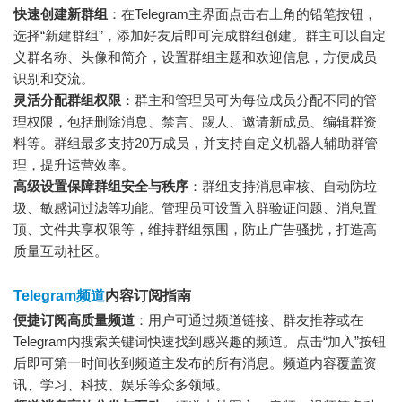
快速创建新群组
：在Telegram主界面点击右上角的铅笔按钮，
选择“新建群组”，添加好友后即可完成群组创建。群主可以自定
义群名称、头像和简介，设置群组主题和欢迎信息，方便成员
识别和交流。
灵活分配群组权限
：群主和管理员可为每位成员分配不同的管
理权限，包括删除消息、禁言、踢人、邀请新成员、编辑群资
料等。群组最多支持20万成员，并支持自定义机器人辅助群管
理，提升运营效率。
高级设置保障群组安全与秩序
：群组支持消息审核、自动防垃
圾、敏感词过滤等功能。管理员可设置入群验证问题、消息置
顶、文件共享权限等，维持群组氛围，防止广告骚扰，打造高
质量互动社区。
Telegram频道
内容订阅指南
便捷订阅高质量频道
：用户可通过频道链接、群友推荐或在
Telegram内搜索关键词快速找到感兴趣的频道。点击“加入”按钮
后即可第一时间收到频道主发布的所有消息。频道内容覆盖资
讯、学习、科技、娱乐等众多领域。