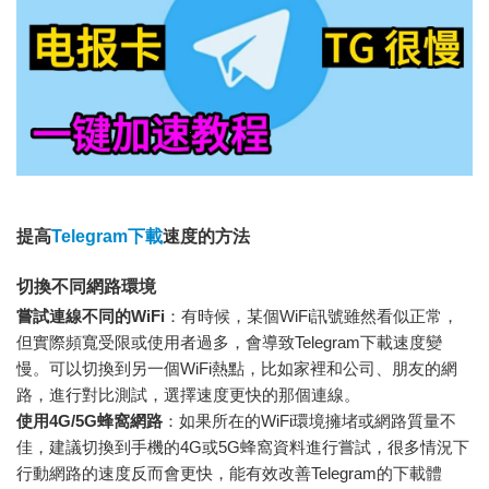
提高
Telegram下載
速度的方法
切換不同網路環境
嘗試連線不同的WiFi
：有時候，某個WiFi訊號雖然看似正常，
但實際頻寬受限或使用者過多，會導致Telegram下載速度變
慢。可以切換到另一個WiFi熱點，比如家裡和公司、朋友的網
路，進行對比測試，選擇速度更快的那個連線。
使用4G/5G蜂窩網路
：如果所在的WiFi環境擁堵或網路質量不
佳，建議切換到手機的4G或5G蜂窩資料進行嘗試，很多情況下
行動網路的速度反而會更快，能有效改善Telegram的下載體