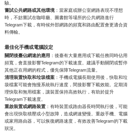
驗。
嘗試公共網路或其他環境
：當家庭或辦公室網路表現不理想
時，不妨嘗試在咖啡廳、圖書館等場所的公共網路進行
Telegram下載，有時候外部網路的頻寬和路由配置會更適合資
料傳輸。
最佳化手機或電腦設定
關閉後臺佔網速的應用
：後臺有大量應用或下載任務同時佔用
頻寬，會直接影響Telegram的下載速度。建議手動關閉或暫停
其他正在用網的程式，優先保障Telegram流量。
清理裝置快取和垃圾檔案
：手機或電腦長期使用後，快取和垃
圾檔案可能會拖慢系統執行速度，間接影響下載效能。定期清
理快取和無用檔案，讓裝置保持高效執行，有助於提升
Telegram下載速度。
重啟裝置或網路裝置
：有時裝置或路由器長時間執行後，可能
會出現快取積壓或小型故障，造成網速變慢。重啟手機、電腦
或家用路由器，可以恢復網路速度，有效改善Telegram的下載
狀況。