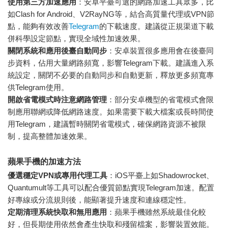
使用第三方加速應用
：安卓平臺可選的網路加速工具眾多，比
如Clash for Android、V2RayNG等，結合高質量代理或VPN節
點，能夠有效改善
Telegram
的下載速度。建議從正規渠道下載
併科學設定節點，實現全域性加速效果。
關閉系統和應用後臺自動同步
：安卓裝置很多應用會在後臺同
步資料，佔用大量網路頻寬，影響Telegram下載。建議進入系
統設定，關閉不必要的自動同步和自動更新，釋放更多頻寬專
供Telegram使用。
開啟省電模式時注意網路管理
：部分安卓機型的省電模式會限
制應用聯網或降低網路速度。如果需要下載大檔案或長時間使
用Telegram，建議暫時關閉省電模式，確保網路資源不被限
制，提高整體加速效果。
蘋果手機的加速方法
優選穩定VPN或專用代理工具
：iOS平臺上如Shadowrocket、
Quantumult等工具可以配合優質節點實現Telegram加速。配置
好專線或分流規則後，能顯著提升速度和連線穩定性。
定期清理系統快取和無用應用
：蘋果手機雖然系統最佳化較
好，但長期使用依然會產生快取和殘留檔案，影響裝置效能。