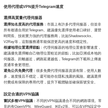
使用代理或VPN提升Telegram速度
選擇高質量代理伺服器
選擇知名度高的代理服務
：市面上有許多代理伺服器，但並非
所有都適合用於Telegram。建議優先選擇使用者口碑好、運營
時間長、技術實力強的代理服務商，比如Shadowsocks、
V2Ray等，這類服務通常能保證更高的速度和穩定性。
根據地理位置選擇節點
：代理伺服器的地理位置會影響速度，
建議優先選擇離自己物理位置較近的節點，比如亞洲或本地的
伺服器。距離越近，網路延遲越低，Telegram的下載和上傳速
度通常會更理想。
避免公共免費代理
：很多免費代理伺服器資源有限，使用人數
多，速度慢且不穩定，還可能存在隱私洩露的風險。建議選擇
付費或有保障的專用代理，提升下載體驗並確保賬號安全。
設定合適的VPN協議
嘗試多種VPN協議
：不同的VPN協議適合不同的網路環境。常
見的有OpenVPN、WireGuard、IKEv2等。可以在VPN設定中