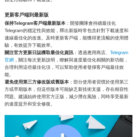
更新客戶端到最新版
保持Telegram客戶端最新版本
：開發團隊會持續最佳化
Telegram的穩定性與效能，釋出新版時常包含針對下載速度和
連線最佳化的改進。及時更新客戶端，能獲得更流暢的使用體
驗，有效提升下載效率。
關注官方更新日誌獲取最佳化資訊
：透過應用商店、
Telegram
官網
，關注每次更新說明，瞭解與速度最佳化相關的新功能，
合理利用這些最佳化項，可以幫助使用者發揮客戶端最佳效
能。
避免使用第三方修改版或舊版本
：部分使用者習慣於使用第三
方或早期版本，但這些版本可能缺乏新技術支援，存在相容性
問題。建議始終使用官方正版，減少潛在風險，同時享受最新
的速度提升和安全修復。