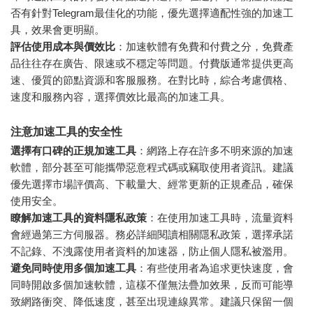
否有針對Telegram最佳化的功能，優先選擇適配性強的加速工
具，效果會更明顯。
評估使用成本與價效比
：加速軟體有免費和付費之分，免費產
品往往存在廣告、限速或不穩定等問題。付費版通常提供更高
速、優質的節點資源和客服服務。在對比時，綜合考慮價格、
速度和服務內容，選擇價效比最高的加速工具。
注意加速工具的安全性
選擇有口碑的正規加速工具
：網路上存在許多不明來源的加速
軟體，部分甚至可能攜帶惡意程式碼或竊取使用者資訊。建議
優先選擇市場評價高、下載量大、經常更新的正規產品，確保
使用安全。
瞭解加速工具的資料隱私政策
：在使用加速工具時，流量資料
會經過第三方伺服器。務必詳細閱讀相關隱私政策，選擇承諾
不記錄、不洩露使用者資料的加速器，防止個人隱私被濫用。
避免同時使用多個加速工具
：有些使用者為追求更快速度，會
同時開啟多個加速軟體，這樣不僅無法疊加效果，反而可能導
致網路衝突、降低速度，甚至出現連線異常。建議只保留一個