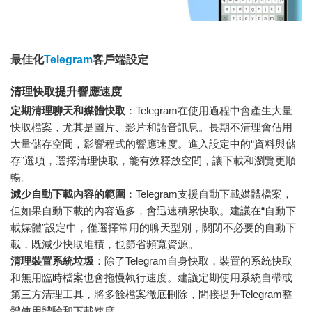
最佳化
Telegram
客戶端設定
清理快取提升響應速度
定期清理聊天和媒體快取
：Telegram在使用過程中會產生大量
快取檔案，尤其是圖片、影片和語音訊息。長期不清理會佔用
大量儲存空間，影響程式的響應速度。進入設定中的“資料與儲
存”選項，選擇清理快取，能有效釋放空間，讓下載和瀏覽更順
暢。
減少自動下載內容的範圍
：Telegram支援自動下載媒體檔案，
但如果自動下載的內容過多，會迅速積累快取。建議在“自動下
載媒體”設定中，僅選擇常用的聊天型別，關閉不必要的自動下
載，既減少快取堆積，也節省頻寬資源。
清理裝置系統垃圾
：除了Telegram自身快取，裝置的系統快取
和無用臨時檔案也會拖慢執行速度。建議定期使用系統自帶或
第三方清理工具，將多餘檔案徹底刪除，間接提升Telegram整
體使用體驗和下載速度。