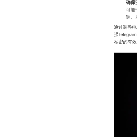
确保
可能
调、
通过调整电
强Teleg
私密的有效