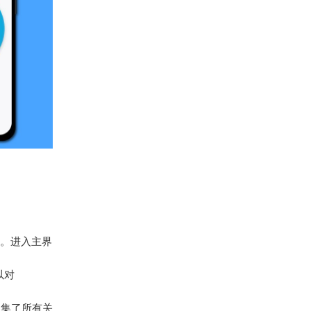
用。进入主界
以对
汇集了所有关