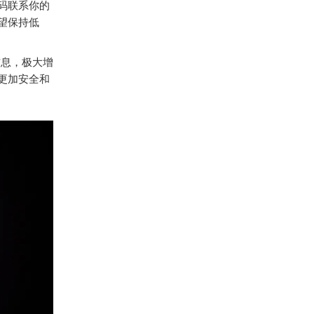
码联系你的
望保持低
信息，极大增
用更加安全和