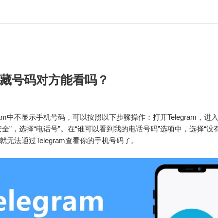
藏号码对方能看吗？
gram中不显示手机号码，可以按照以下步骤操作：打开Telegram，进入
安全”，选择“电话号”。在“谁可以看到我的电话号码”选项中，选择“没
就无法通过Telegram查看你的手机号码了。